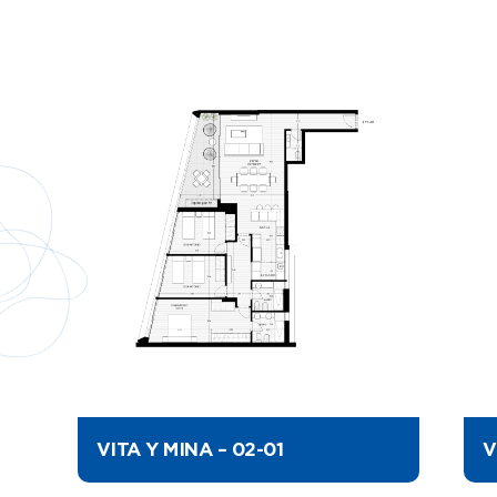
VITA Y MINA – 02-01
V