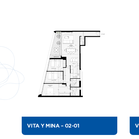
VITA Y MINA – 02-01
V