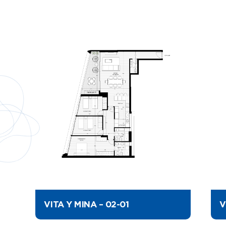
VITA Y MINA – 02-01
V