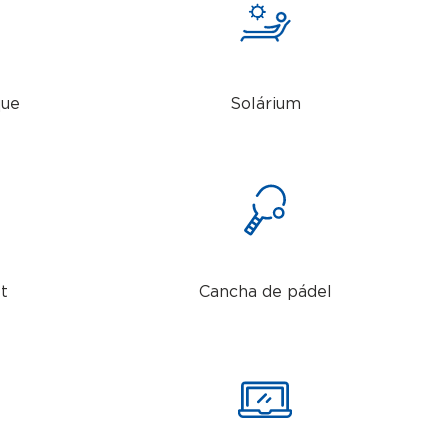
que
Solárium
t
Cancha de pádel