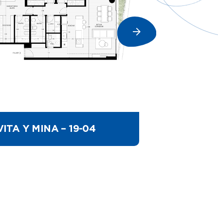
VITA Y MINA – 19-04
VITA Y