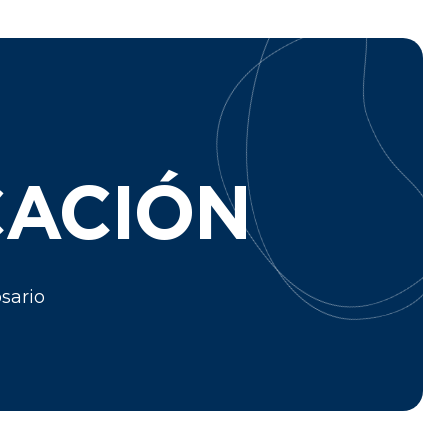
CACIÓN
sario