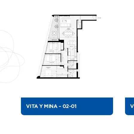
VITA Y MINA – 02-01
V