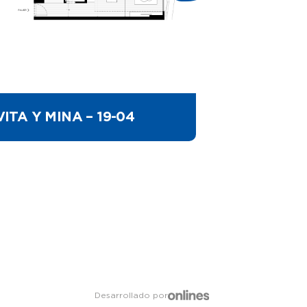
VITA Y MINA – 19-04
VITA Y
Desarrollado por