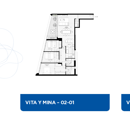
VITA Y MINA – 02-01
V