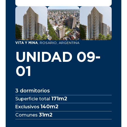
VITA Y MINA
, ROSARIO, ARGENTINA
UNIDAD 09-
01
3 dormitorios
171m2
Superficie total
140m2
Exclusivos
31m2
Comunes