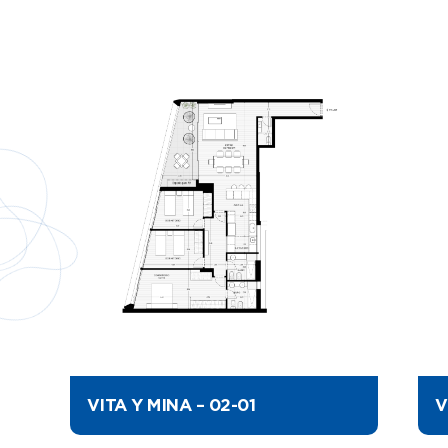
VITA Y MINA – 02-01
V