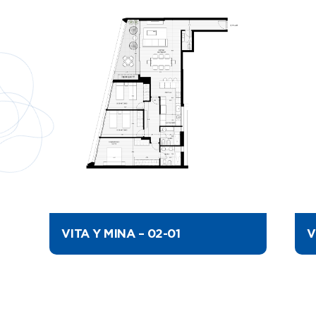
VITA Y MINA – 02-01
V