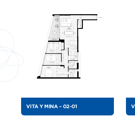
VITA Y MINA – 02-01
V