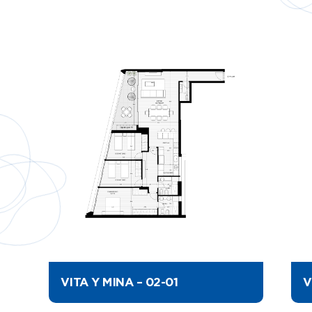
VITA Y MINA – 02-01
V