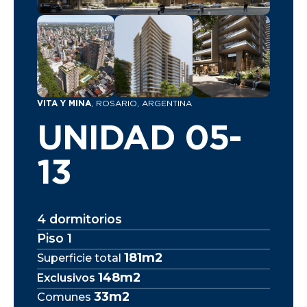
VITA Y MINA
, ROSARIO, ARGENTINA
UNIDAD 05-
13
4 dormitorios
Piso 1
181m2
Superficie total
148m2
Exclusivos
33m2
Comunes