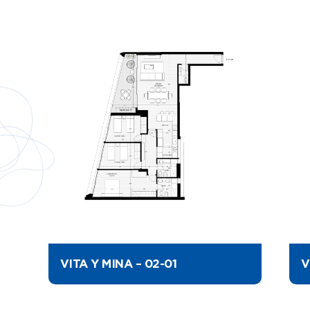
VITA Y MINA – 02-01
V