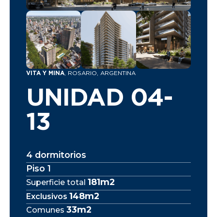
VITA Y MINA
, ROSARIO, ARGENTINA
UNIDAD 04-
13
4 dormitorios
Piso 1
181m2
Superficie total
148m2
Exclusivos
33m2
Comunes