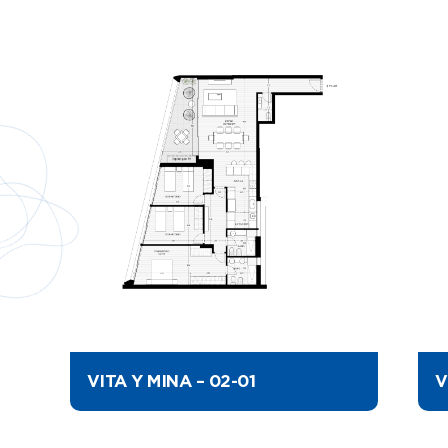
VITA Y MINA – 02-01
V