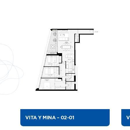
VITA Y MINA – 02-01
V