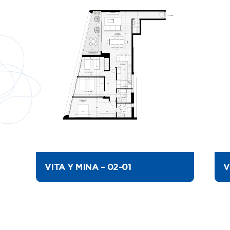
VITA Y MINA – 02-01
V