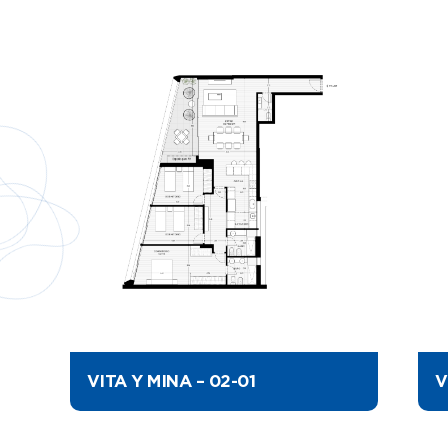
VITA Y MINA – 02-01
V