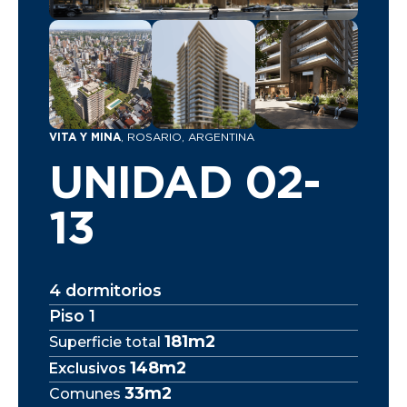
VITA Y MINA
, ROSARIO, ARGENTINA
UNIDAD 02-
13
4 dormitorios
Piso 1
181m2
Superficie total
148m2
Exclusivos
33m2
Comunes