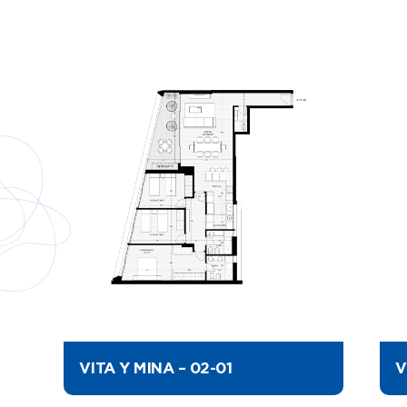
VITA Y MINA – 02-01
V