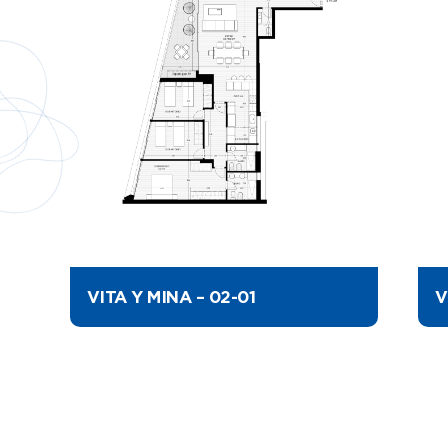
VITA Y MINA – 02-01
V