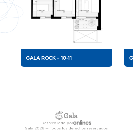
GALA ROCK – 10-11
G
Desarrollado por
Gala 2026 — Todos los derechos reservados.