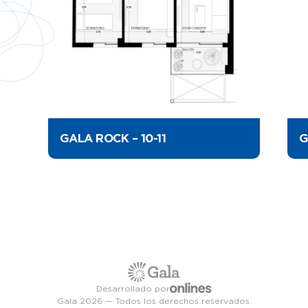
GALA ROCK – 10-11
G
Desarrollado por
Gala 2026 — Todos los derechos reservados.