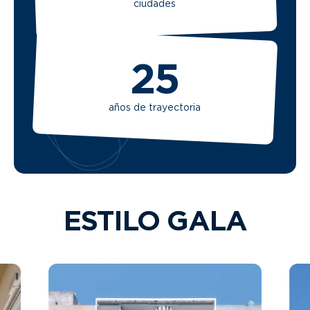
ciudades
25
años de trayectoria
ESTILO GALA