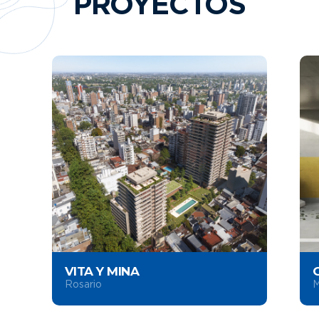
PROYECTOS
En obra
3%
VITA Y MINA
Rosario
M